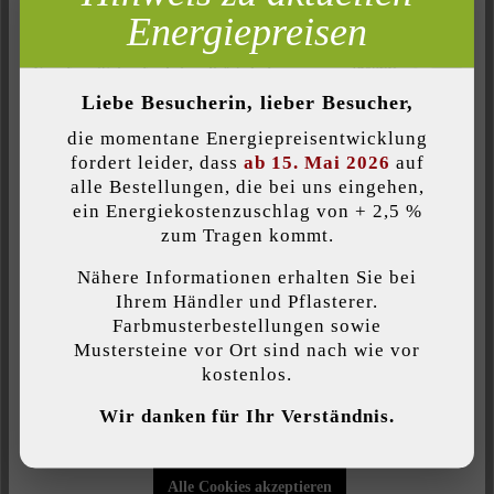
künstlich gealterten Optik. Dafür wurden die Ecken und
Energiepreisen
Inaktiv
Analyse
Kanten der leicht bombierten Steine zusätzlich bearbeitet. Die
Nuavo Natur Antik Steine in drei unterschiedlichen Größen
Inaktiv
Komfort (Seitenfunktionalität)
erzeugen, unregelmäßig in Bahnen verlegt, ein
Liebe Besucherin, lieber Besucher,
Inaktiv
Komfort (Google Maps)
abwechslungsreiches Fugenbild. Wunderschön und in den
die momentane Energiepreisentwicklung
kräftigen Farben ein besonderer Eyecatcher in der Einfahrt.
fordert leider, dass
ab 15. Mai 2026
auf
alle Bestellungen, die bei uns eingehen,
ein Energiekostenzuschlag von + 2,5 %
Individuelle Cookies akzeptieren
zum Tragen kommt.
Produktgröße:
Nähere Informationen erhalten Sie bei
Kombiformat
Diese Website verwendet Cookies, um Ihnen die bestmögliche
Ihrem Händler und Pflasterer.
Funktionalität bieten zu können...
Mehr Informationen
.
Farbmusterbestellungen sowie
Mustersteine vor Ort sind nach wie vor
Belastbarkeit:
kostenlos.
Pkw-Nutzung bis 3,5 t mit geringem
Individuelle Einstellungen
Verkehrsaufkommen
Wir danken für Ihr Verständnis.
Nur funktionale Cookies akzeptieren
Farbe:
Alle Cookies akzeptieren