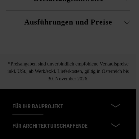
natürliches, gleichmäßiges Farbenspiel zu erhalten und
Farbkonzentrationen zu vermeiden.
Steine werden unregelmäßig in Bahnen verlegt.
Ausführungen und Preise
Achten Sie auf einen ausreichenden
Rundumfugenabstand. Bei zu geringem Abstand kann es
zu Kantenabplatzungen kommen, welche keinen Mangel
des Produkts darstellen.
Nuavo Natur Antik
Beim Verlegen der quadratischen Steine ist auf die
Kombipflaster
Schattierungsrichtung zu achten.
*Preisangaben sind unverbindlich empfohlene Verkaufspreise
inkl. USt., ab Werk/exkl. Lieferkosten, gültig in Österreich bis
30. November 2026.
FÜR IHR BAUPROJEKT
FÜR ARCHITEKTURSCHAFFENDE