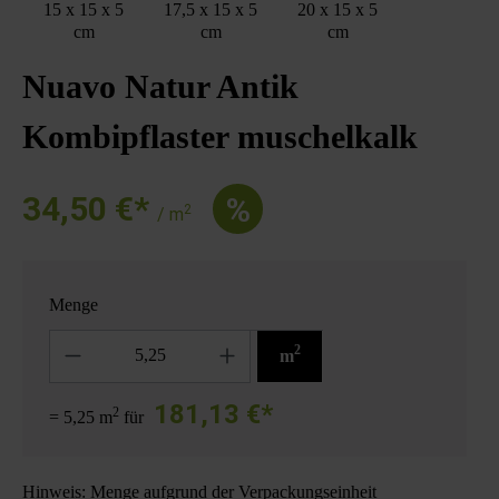
15 x 15 x 5
17,5 x 15 x 5
20 x 15 x 5
cm
cm
cm
Nuavo Natur Antik
Kombipflaster muschelkalk
34,50 €*
%
2
/ m
Menge
Anzahl
2
m
181,13 €*
2
= 5,25 m
für
Hinweis: Menge aufgrund der Verpackungseinheit