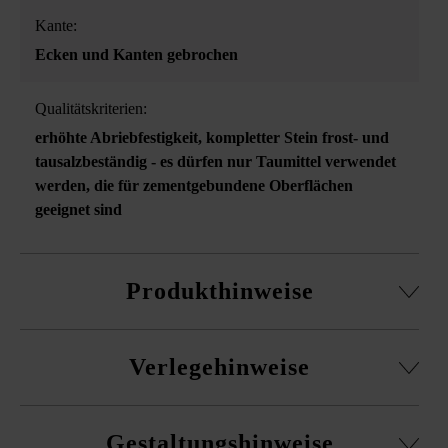
Kante:
Ecken und Kanten gebrochen
Qualitätskriterien:
erhöhte Abriebfestigkeit
, kompletter Stein frost- und
tausalzbeständig - es dürfen nur Taumittel verwendet
werden, die für zementgebundene Oberflächen
geeignet sind
Produkthinweise
Die aufeinander abgestimmten Steinformate ermöglichen
Verlegehinweise
die Verlegung unterschiedlichster Wegbreiten mit
geringem Schneideaufwand.
Es ist unbedingt erforderlich, Pflaster aus mehreren
Bitte beachten Sie die Verlegehinweise und die
Gestaltungshinweise
Paletten und Lagen gemischt zu verlegen, um ein
Produktdatenblätter unter Bautipps/Service.