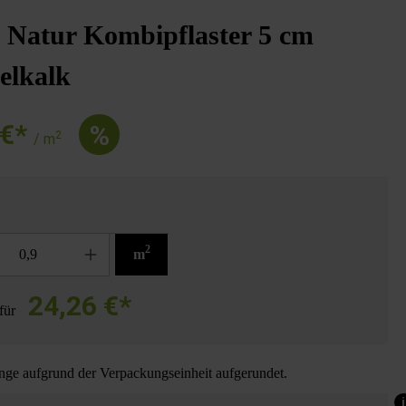
 Natur Kombipflaster 5 cm
elkalk
 €*
%
2
/ m
2
m
24,26 €*
für
ge aufgrund der Verpackungseinheit aufgerundet.
i