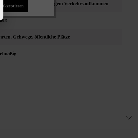
utzung bis 3,5 t mit geringem Verkehrsaufkommen
s akzeptieren
ert
hrten
, Gehwege
, öffentliche Plätze
elmäßig
geringem Schneideaufwand.