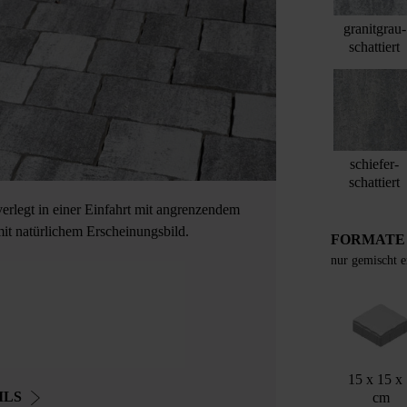
granitgrau-
schattiert
schiefer-
schattiert
verlegt in einer Einfahrt mit angrenzendem
 mit natürlichem Erscheinungsbild.
FORMATE
nur gemischt e
15 x 15 x
ILS
cm