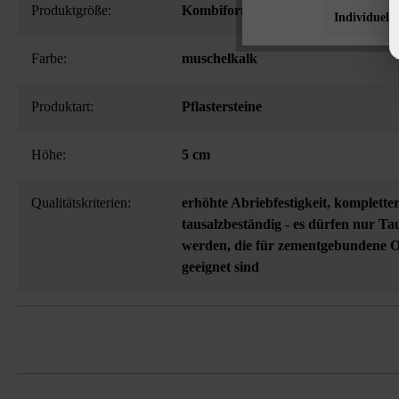
Produktgröße:
Kombiformat
Individuelle
Farbe:
muschelkalk
Produktart:
Pflastersteine
Höhe:
5 cm
Qualitätskriterien:
erhöhte Abriebfestigkeit
, kompletter
tausalzbeständig - es dürfen nur Ta
werden, die für zementgebundene 
geeignet sind
Die aufeinander abgestimmten Steinfo