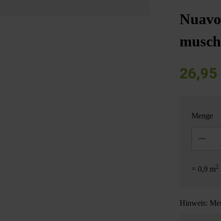
Nuavo
musch
26,95
Menge
Anzahl
2
= 0,9 m
Hinweis: Men