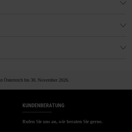
hes, gleichmäßiges Farbenspiel zu erhalten
latzungen kommen, welche keinen Mangel
 in Österreich bis 30. November 2026.
KUNDENBERATUNG
Rufen Sie uns an, wir beraten Sie gerne.