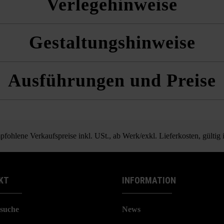
Verlegehinweise
 und die Produktdatenblätter unter Bautipps/Service.
r aus mehreren Paletten und Lagen gemischt zu verlegen, um ein natürlic
Gestaltungshinweise
n.
Rundumfugenabstand. Bei zu geringem Abstand kann es zu Kantenabp
 verlegt.
Ausführungen und Preise
 ist auf die Schattierungsrichtung zu achten.
Nuavo Natur Kombipflaster
fohlene Verkaufspreise inkl. USt., ab Werk/exkl. Lieferkosten, gültig
KT
INFORMATION
suche
News