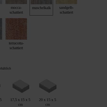
mocca-
sandgelb-
muschelkalk
schattiert
schattiert
terracotta-
schattiert
rhältlich
 5
17,5 x 15 x 5
20 x 15 x 5
cm
cm