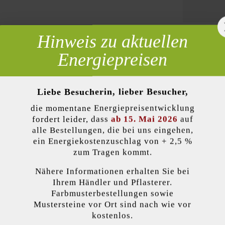
Hinweis zu aktuellen
 erforderlich
Energiepreisen
Zur Wun
Liebe Besucherin, lieber Besucher,
die momentane Energiepreisentwicklung
lität)
fordert leider, dass
ab 15. Mai 2026
auf
Produktbeschreibung
alle Bestellungen, die bei uns eingehen,
ein Energiekostenzuschlag von + 2,5 %
zum Tragen kommt.
n unregelmäßigen Kanten und der leicht bombierten Oberfläche passt 
ge, bei Gebäuden im Landhausstil fügt es sich optisch gut ein. Bei Kom
Nähere Informationen erhalten Sie bei
kzeptieren
 Natur Kombipflaster sind es drei verschiedene Steingrößen. Diese we
Ihrem Händler und Pflasterer.
Farbmusterbestellungen sowie
Mustersteine vor Ort sind nach wie vor
endet Cookies, um Ihnen die bestmögliche Funktionalität bieten zu können...
M
kostenlos.