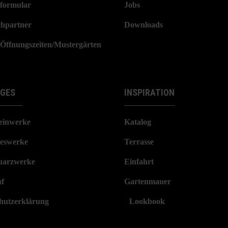
formular
Jobs
hpartner
Downloads
/Öffnungszeiten/Mustergärten
IGES
INSPIRATION
einwerke
Katalog
eswerke
Terrasse
arzwerke
Einfahrt
f
Gartenmauer
hutzerklärung
Lookbook