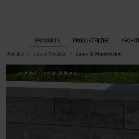
inhalt springen
PRODUKTE
PRODUKTFILTER
ARCHIT
Produkte
Unsere Produkte
Zaun- & Mauersteine
symbolische Produktabbildung