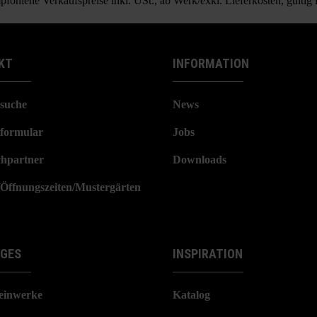
fohlene Verkaufspreise inkl. USt., ab Werk/exkl. Lieferkosten, gültig
KT
INFORMATION
suche
News
formular
Jobs
hpartner
Downloads
/Öffnungszeiten/Mustergärten
IGES
INSPIRATION
einwerke
Katalog