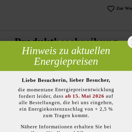
Zur Wun
Produktbeschreibung
Hinweis zu aktuellen
steinen wird jede Mauer zum Blickfang. Geschnittene Drittel-, Halb- 
 erforderlich
Energiepreisen
Abdeckplatte komplettieren das Zaunsystem.
Liebe Besucherin, lieber Besucher,
die momentane Energiepreisentwicklung
lität)
Oberflächenstruktur:
eben
fordert leider, dass
ab 15. Mai 2026
auf
alle Bestellungen, die bei uns eingehen,
ein Energiekostenzuschlag von + 2,5 %
Verwendungszweck:
Gart
zum Tragen kommt.
Qualitätskriterien:
frost
Nähere Informationen erhalten Sie bei
kzeptieren