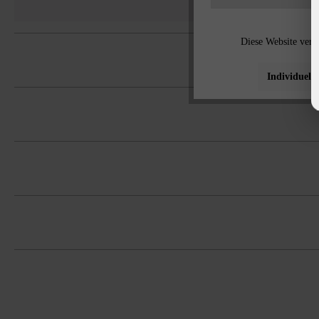
Diese Website verw
Individuelle
Bausteinsystem aus Universalstein, ge
Bedarf Füllbeton pro Capris Universalst
Um die Reinigung zu erleichtern, empf
Es ist unbedingt erforderlich, Steine 
möglich).
und Farbkonzentrationen zu vermeide
Bitte beachten Sie die Verlegehinweise
Um Frostschäden zu vermeiden, ist auf
alle Seitenflächen als Ansichtsseiten 
Um bestmögliche Farbgleichheit zu erre
Universalsteinen sollte in den weitere