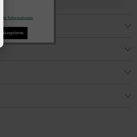
hlen
ehr Informationen
.
s akzeptieren
rotect DP30 (Mitlieferung gegen Aufpreis
es, gleichmäßiges Farbenspiel zu erhalten
ine)
 kürzer. Diese Differenz zu den