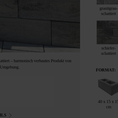
granitgrau-
schattiert
schiefer-
schattiert
ttiert – harmonisch verbautes Produkt von
r Umgebung.
FORMAT:
40 x 15 x 1
cm
ILS