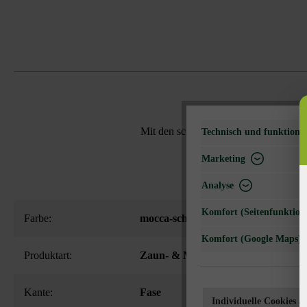
Mit den schmalen Nuavo Zaun- & Mauer
Technisch und funktional
Marketing
Analyse
Komfort (Seitenfunktiona
Farbe:
mocca-schattiert
Komfort (Google Maps)
Produktart:
Zaun- & Mauersteine
Kante:
Fase
Individuelle Cookies a