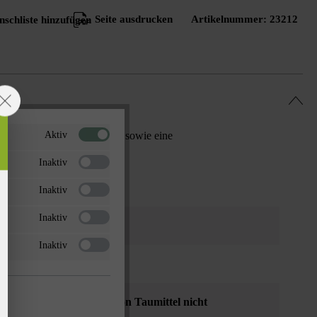
Seite ausdrucken
Artikelnummer:
23212
schliste hinzufügen
Aktiv
und Zweidrittel-Passsteine sowie eine
Inaktiv
Inaktiv
Inaktiv
Inaktiv
enmauern
, Zäune
beständig - Verwendung von Taumittel nicht