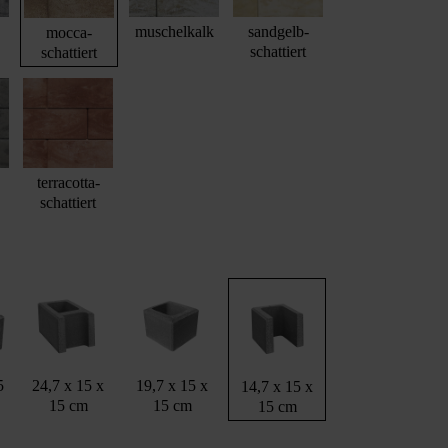
muschelkalk
sandgelb-
mocca-
schattiert
schattiert
terracotta-
schattiert
5
24,7 x 15 x
19,7 x 15 x
14,7 x 15 x
15 cm
15 cm
15 cm