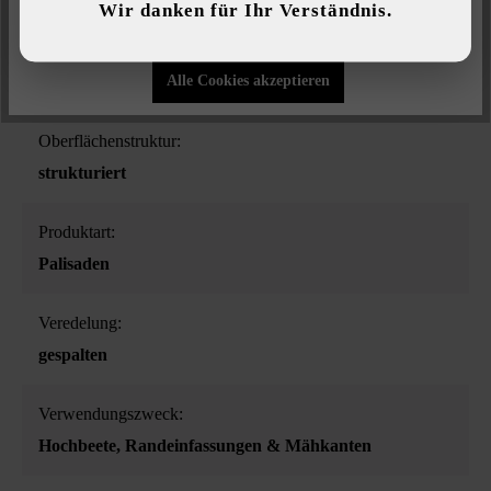
Wir danken für Ihr Verständnis.
Nur funktionale Cookies akzeptieren
Farbe:
Alle Cookies akzeptieren
granitgrau-schattiert
Oberflächenstruktur:
strukturiert
Produktart:
Palisaden
Veredelung:
gespalten
Verwendungszweck:
Hochbeete
, Randeinfassungen & Mähkanten