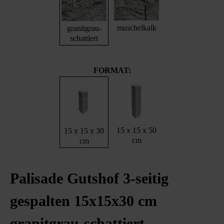
muschelkalk
granitgrau-
schattiert
FORMAT:
15 x 15 x 50
15 x 15 x 30
cm
cm
Palisade Gutshof 3-seitig
gespalten 15x15x30 cm
granitgrau-schattiert