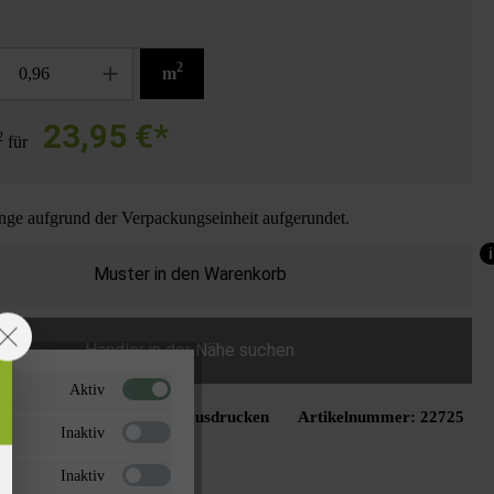
2
m
23,95 €*
2
für
ge aufgrund der Verpackungseinheit aufgerundet.
i
Muster in den Warenkorb
Händler in der Nähe suchen
Aktiv
Seite ausdrucken
Artikelnummer:
22725
schliste hinzufügen
Inaktiv
Inaktiv