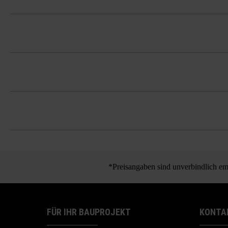
2 Halbsteine je Lage (20 Stk./Palette)
Bitte beachten Sie die Verlegehinweise
Es ist unbedingt erforderlich, Pflaste
und Farbkonzentrationen zu vermeide
*Preisangaben sind unverbindlich emp
FÜR IHR BAUPROJEKT
KONTA