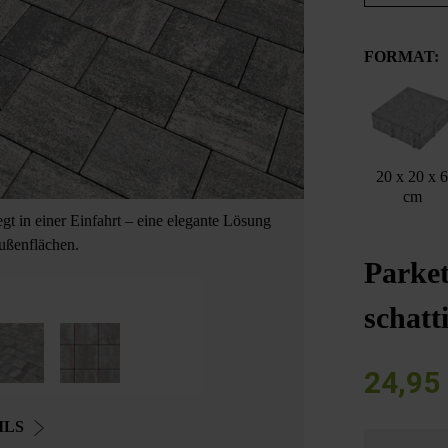
FORMAT:
20 x 20 x 
cm
egt in einer Einfahrt – eine elegante Lösung
ußenflächen.
Parket
schatt
24,95
ILS