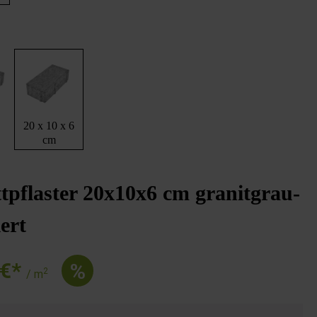
6
20 x 10 x 6
cm
tpflaster 20x10x6 cm granitgrau-
iert
 €*
%
2
/ m