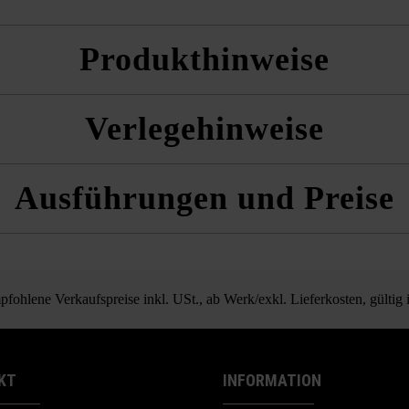
Produkthinweise
Verlegehinweise
 und die Produktdatenblätter unter Bautipps/Service.
r aus mehreren Paletten und Lagen gemischt zu verlegen, um ein natürlic
Ausführungen und Preise
n.
JOY Parkettpflaster
fohlene Verkaufspreise inkl. USt., ab Werk/exkl. Lieferkosten, gültig
KT
INFORMATION