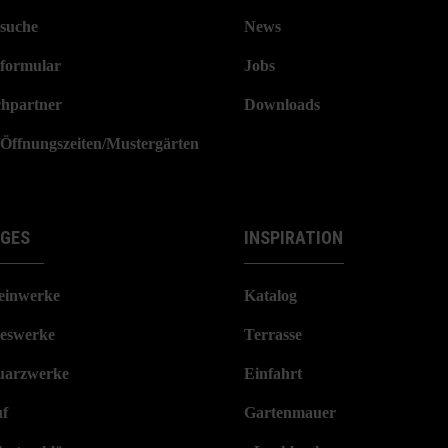
suche
News
formular
Jobs
hpartner
Downloads
/Öffnungszeiten/Mustergärten
IGES
INSPIRATION
einwerke
Katalog
eswerke
Terrasse
arzwerke
Einfahrt
f
Gartenmauer