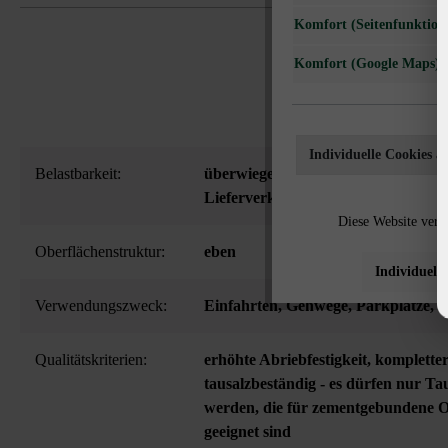
Komfort (Seitenfunktiona
Komfort (Google Maps)
Individuelle Cookies a
Belastbarkeit:
überwiegend Pkw-Nutzung mit gele
Lieferverkehr bis 7,5 t
Diese Website verw
Oberflächenstruktur:
eben
Individuelle
Verwendungszweck:
Einfahrten
, Gehwege
, Parkplätze
, 
Qualitätskriterien:
erhöhte Abriebfestigkeit
, kompletter
tausalzbeständig - es dürfen nur Ta
werden, die für zementgebundene 
geeignet sind