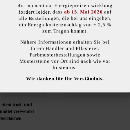
die momentane Energiepreisentwicklung
lität)
Produktbeschreibung
fordert leider, dass
ab 15. Mai 2026
auf
alle Bestellungen, die bei uns eingehen,
ein Energiekostenzuschlag von + 2,5 %
zum Tragen kommt.
Nähere Informationen erhalten Sie bei
kzeptieren
Ihrem Händler und Pflasterer.
gentlichem
Farbe:
grani
Farbmusterbestellungen sowie
Mustersteine vor Ort sind nach wie vor
endet Cookies, um Ihnen die bestmögliche Funktionalität bieten zu können...
M
kostenlos.
Produktart:
Pflast
Wir danken für Ihr Verständnis.
 Einstellungen
Nur funktionale Cookies akzeptieren
Alle Cookie
öffentliche Plätze
Kante:
Fase
 Stein frost- und
umittel verwendet
Oberflächen