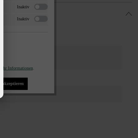
Inaktiv
Inaktiv
tgrau-schattiert
ehr Informationen
.
ersteine
s akzeptieren