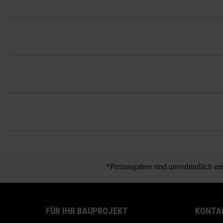
2 Halbsteine je Lage (20 Stk./Palette)
Bitte beachten Sie die Verlegehinweise
Es ist unbedingt erforderlich, Pflaste
und Farbkonzentrationen zu vermeide
*Preisangaben sind unverbindlich emp
FÜR IHR BAUPROJEKT
KONTA