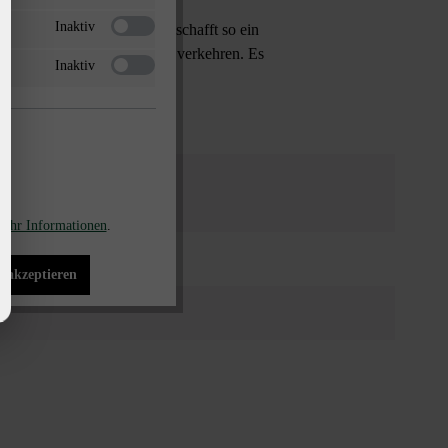
Inaktiv
betont die Fugenbreite und schafft so ein
 einem Gewicht bis zu 7,5 t verkehren. Es
Inaktiv
ehr Informationen
.
ersteine
s akzeptieren