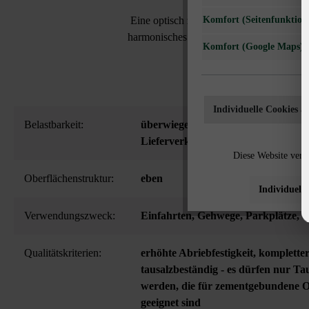
Komfort (Seitenfunktiona
Eine optisch zurückhaltende Flächenbefes
harmonisches geometrisches Muster auf Ei
Komfort (Google Maps)
Individuelle Cookies a
Belastbarkeit:
überwiegend Pkw-Nutzung mit gele
Lieferverkehr bis 7,5 t
Diese Website verw
Oberflächenstruktur:
eben
Individuelle
Verwendungszweck:
Einfahrten
, Gehwege
, Parkplätze
, 
Qualitätskriterien:
erhöhte Abriebfestigkeit
, kompletter
tausalzbeständig - es dürfen nur Ta
werden, die für zementgebundene 
geeignet sind