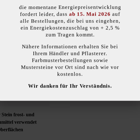
die momentane Energiepreisentwicklung
lität)
tigung erzeugen Sie mit dem Parkettpflaster. Seine etwas größere Fase 
fordert leider, dass
ab 15. Mai 2026
auf
nfahrten bzw. auf allen Flächen, auf denen gelegentlich Fahrzeuge mit
alle Bestellungen, die bei uns eingehen,
passt zu jedem Gebäude, unabhängig von dessen Stil und Alter.
ein Energiekostenzuschlag von + 2,5 %
zum Tragen kommt.
Nähere Informationen erhalten Sie bei
kzeptieren
Ihrem Händler und Pflasterer.
gentlichem
Farbe:
grau
Farbmusterbestellungen sowie
Mustersteine vor Ort sind nach wie vor
endet Cookies, um Ihnen die bestmögliche Funktionalität bieten zu können...
M
kostenlos.
Produktart:
Pflast
Wir danken für Ihr Verständnis.
 Einstellungen
Nur funktionale Cookies akzeptieren
Alle Cookie
öffentliche Plätze
Kante:
Fase
 Stein frost- und
umittel verwendet
Oberflächen