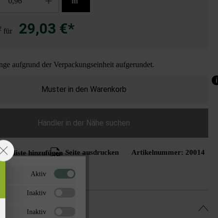
m
29,03 €*
2
für
ge aufgrund der Verpackungseinheit aufgerundet.
i
Muster in den Warenkorb
Händler in der Nähe suchen
Seite ausdrucken
Artikelnummer:
20014
schliste hinzufügen
Aktiv
Inaktiv
Inaktiv