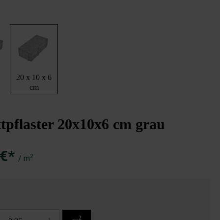
6
20 x 10 x 6
cm
Parkettpflaster grau
tpflaster 20x10x6 cm grau
 €*
2
/ m
2