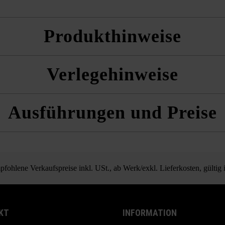
Produkthinweise
Verlegehinweise
 und die Produktdatenblätter unter Bautipps/Service.
r aus mehreren Paletten und Lagen gemischt zu verlegen, um ein natürlic
Ausführungen und Preise
n.
Parkettpflaster
fohlene Verkaufspreise inkl. USt., ab Werk/exkl. Lieferkosten, gültig
KT
INFORMATION