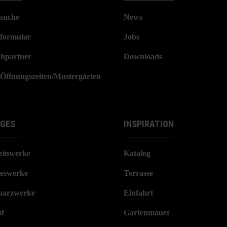
suche
News
formular
Jobs
hpartner
Downloads
/Öffnungszeiten/Mustergärten
IGES
INSPIRATION
einwerke
Katalog
eswerke
Terrasse
arzwerke
Einfahrt
f
Gartenmauer