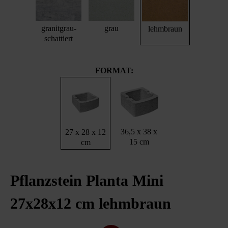
granitgrau-
grau
lehmbraun
schattiert
FORMAT:
36,5 x 38 x
27 x 28 x 12
15 cm
cm
Pflanzstein Planta Mini
27x28x12 cm lehmbraun