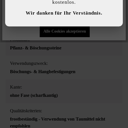
lehmbraun
kostenlos.
Individuelle Einstellungen
Wir danken für Ihr Verständnis.
Oberflächenstruktur:
Nur funktionale Cookies akzeptieren
eben
Alle Cookies akzeptieren
Produktart:
Pflanz- & Böschungssteine
Verwendungszweck:
Böschungs- & Hangbefestigungen
Kante:
ohne Fase (scharfkantig)
Qualitätskriterien:
frostbeständig - Verwendung von Taumittel nicht
empfohlen