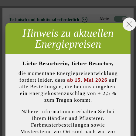
Aktiv
Technisch und funktional erforderlich
Produktbeschreibung
Hinweis zu aktuellen
Inaktiv
Marketing
Energiepreisen
Inaktiv
Analyse
Der Pflanzstein Planta ist in zwei Größen erhältlich und zeichnet
sich durch seine unterschiedliche Seitenausformung aus: die
Inaktiv
Komfort (Seitenfunktionalität)
Steine haben auf einer Seite ein geradliniges, auf der anderen
Liebe Besucherin, lieber Besucher,
Inaktiv
Komfort (Google Maps)
Seite ein gerundetes Profil. Je nachdem für welche Seitenansicht
die momentane Energiepreisentwicklung
man sich entscheidet, hat die Hangbefestigung ein modernes
fordert leider, dass
ab 15. Mai 2026
auf
oder eher rustikales Erscheinungsbild. Durch kleine
alle Bestellungen, die bei uns eingehen,
Einkerbungen in jedem Stein kann ein Tropfschlauch geführt
ein Energiekostenzuschlag von + 2,5 %
Individuelle Cookies akzeptieren
werden, um Pflanzen optimal mit Wasser zu versorgen.
zum Tragen kommt.
Nähere Informationen erhalten Sie bei
Diese Website verwendet Cookies, um Ihnen die bestmögliche
Ihrem Händler und Pflasterer.
Funktionalität bieten zu können...
Mehr Informationen
.
Farbmusterbestellungen sowie
Farbe:
Mustersteine vor Ort sind nach wie vor