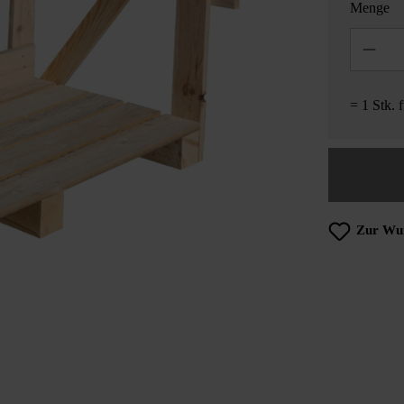
Menge
Anzahl
= 1 Stk. 
Zur Wun