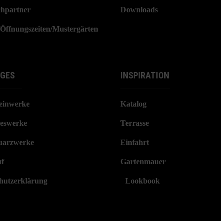
hpartner
Downloads
/Öffnungszeiten/Mustergärten
IGES
INSPIRATION
einwerke
Katalog
eswerke
Terrasse
arzwerke
Einfahrt
f
Gartenmauer
hutzerklärung
Lookbook