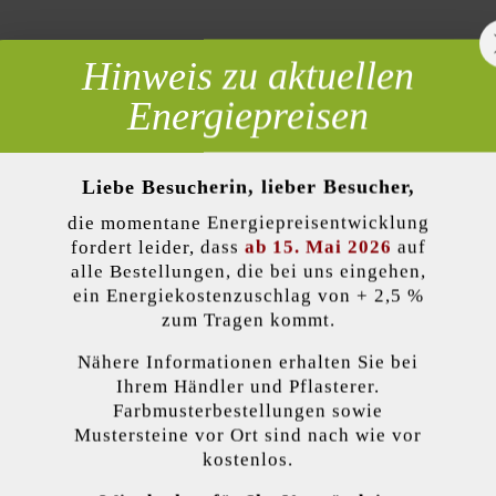
Hinweis zu aktuellen
 erforderlich
Energiepreisen
Liebe Besucherin, lieber Besucher,
die momentane Energiepreisentwicklung
lität)
fordert leider, dass
ab 15. Mai 2026
auf
ILS
alle Bestellungen, die bei uns eingehen,
ein Energiekostenzuschlag von + 2,5 %
zum Tragen kommt.
Nähere Informationen erhalten Sie bei
kzeptieren
Ihrem Händler und Pflasterer.
Produktbeschreibung
Farbmusterbestellungen sowie
Mustersteine vor Ort sind nach wie vor
endet Cookies, um Ihnen die bestmögliche Funktionalität bieten zu können...
M
kostenlos.