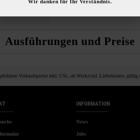
Wir danken für Ihr Verständnis.
 Einstellungen
Nur funktionale Cookies akzeptieren
Alle Cookie
Ausführungen und Preise
fohlene Verkaufspreise inkl. USt., ab Werk/exkl. Lieferkosten, gültig
KT
INFORMATION
suche
News
formular
Jobs