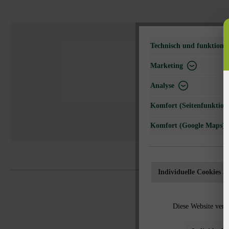
Technisch und funktional
FOTOGALERIE
Marketing
Analyse
Komfort (Seitenfunktiona
MEHR ARTIKELDETA
Komfort (Google Maps)
Individuelle Cookies a
Diese Website verw