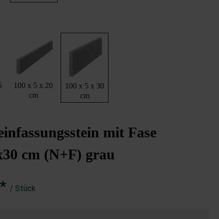
5
100 x 5 x 20
100 x 5 x 30
cm
cm
infassungsstein mit Fase
x30 cm (N+F) grau
€*
/ Stück