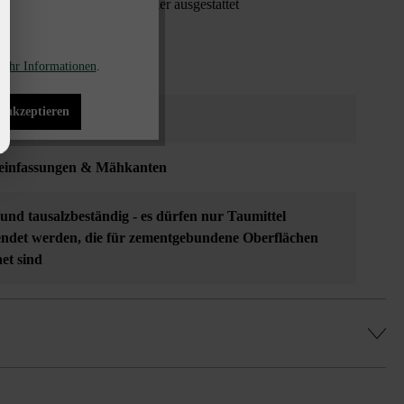
t Fase ist mit Nut und Feder ausgestattet
ehr Informationen
.
s akzeptieren
einfassungen & Mähkanten
- und tausalzbeständig - es dürfen nur Taumittel
ndet werden, die für zementgebundene Oberflächen
net sind