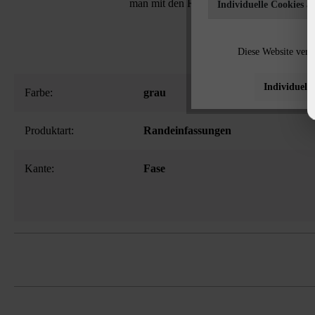
man mit den Raseneinfassungssteinen eine
Individuelle Cookies a
Diese Website verw
Individuelle
Farbe:
grau
Produktart:
Randeinfassungen
Kante:
Fase