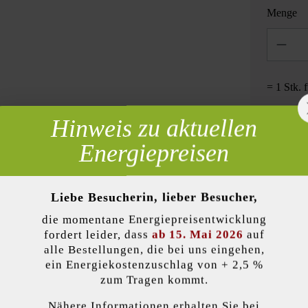
Menge
Anzahl
= 1 Stk. 
Hinweis zu aktuellen
 erforderlich
Energiepreisen
Zur Wun
Liebe Besucherin, lieber Besucher,
die momentane Energiepreisentwicklung
lität)
fordert leider, dass
ab 15. Mai 2026
auf
alle Bestellungen, die bei uns eingehen,
Produktbeschreibung
ein Energiekostenzuschlag von + 2,5 %
zum Tragen kommt.
enötigt eine Randeinfassung. Dort wo Naturräume und gepflasterte Wege
Nähere Informationen erhalten Sie bei