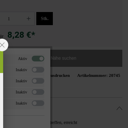
Stk.
8,28 €*
für
Händler in der Nähe suchen
Aktiv
Inaktiv
Seite ausdrucken
Artikelnummer:
20745
schliste hinzufügen
Inaktiv
Inaktiv
Inaktiv
 oder Flächen aufeinandertreffen, erreicht