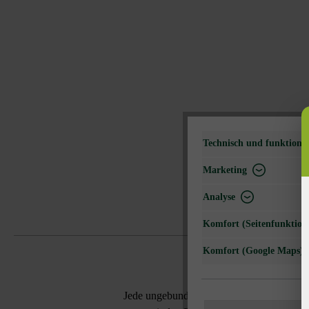
Technisch und funktional
Marketing
Analyse
Komfort (Seitenfunktiona
Komfort (Google Maps)
Jede ungebunden verlegte Pflasterfläche b