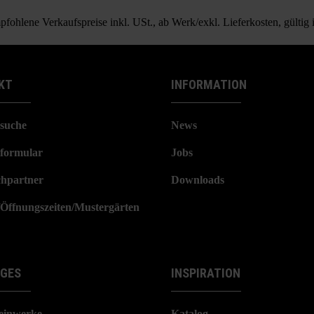
Raseneinfassungsstein
fohlene Verkaufspreise inkl. USt., ab Werk/exkl. Lieferkosten, gültig
KT
INFORMATION
suche
News
formular
Jobs
hpartner
Downloads
/Öffnungszeiten/Mustergärten
IGES
INSPIRATION
einwerke
Katalog