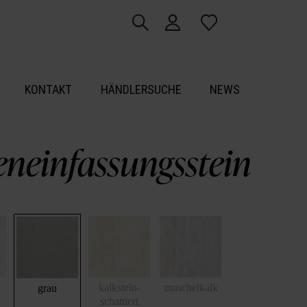
KONTAKT
HÄNDLERSUCHE
NEWS
eneinfassungsstein
kalkstein-
muschelkalk
grau
schattiert