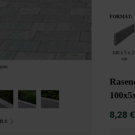
FORMAT:
100 x 5 x 2
cm
grau
Rasene
100x5
8,28 
ILS