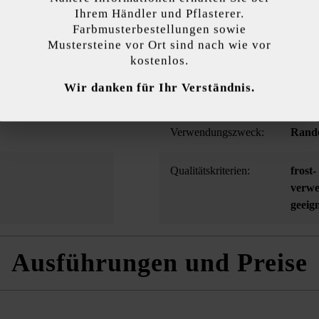
 klare Abgrenzung. Der Raseneinfassungsstein mit ebener Oberfläche mi
kzeptieren
Ihrem Händler und Pflasterer.
und in mehreren Höhen verfügbar.
Farbmusterbestellungen sowie
Mustersteine vor Ort sind nach wie vor
endet Cookies, um Ihnen die bestmögliche Funktionalität bieten zu können...
M
kostenlos.
Wir danken für Ihr Verständnis.
 Einstellungen
Nur funktionale Cookies akzeptieren
Alle Cookie
Oberflächenstruktur:
eben
Verwendungszweck:
Rand
Qualitätskriterien:
frost
verwe
geeig
Ausführungen und Preise