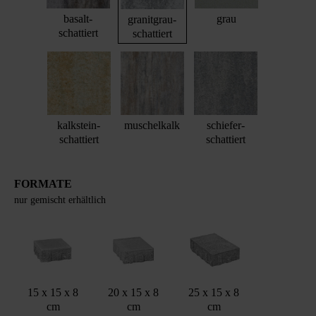
basalt-
grau
granitgrau-
schattiert
schattiert
kalkstein-
muschelkalk
schiefer-
schattiert
schattiert
FORMATE
nur gemischt erhältlich
15 x 15 x 8
20 x 15 x 8
25 x 15 x 8
cm
cm
cm