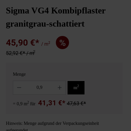
Sigma VG4 Kombipflaster
granitgrau-schattiert
45,90 €*
%
2
/ m
2
52,92 €* / m
Menge
Anzahl
2
m
41,31 €*
2
47,63 €*
= 0,9 m
für
Hinweis: Menge aufgrund der Verpackungseinheit
aufgerundet.