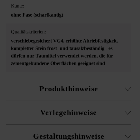
Kante:
ohne Fase (scharfkantig)
Qualitätskriterien:
verschiebegesichert VG4
, erhöhte Abriebfestigkeit
,
kompletter Stein frost- und tausalzbeständig - es
dürfen nur Taumittel verwendet werden, die für
zementgebundene Oberflächen geeignet sind
Produkthinweise
Kombipflaster aus 3 verschiedenen Formaten, diese
Verlegehinweise
werden unregelmäßig in Bahnen verlegt. Die Bahnbreite
beträgt 15 cm.
Es ist unbedingt erforderlich, Pflaster aus mehreren
In den Formatangaben der VG4-Produkte ist ein
Gestaltungshinweise
Paletten und Lagen gemischt zu verlegen, um ein
Fugenanteil von 5 mm empfohlener Mindestfugenbreite