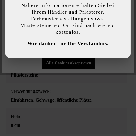
Nähere Informationen erhalten Sie bei
Diese Website verwendet Cookies, um Ihnen die bestmögliche
Ihrem Händler und Pflasterer.
Funktionalität bieten zu können...
Mehr Informationen
.
Farbe:
Farbmusterbestellungen sowie
granitgrau-schattiert
Mustersteine vor Ort sind nach wie vor
kostenlos.
Individuelle Einstellungen
Oberflächenstruktur:
Wir danken für Ihr Verständnis.
Nur funktionale Cookies akzeptieren
eben
Alle Cookies akzeptieren
Produktart:
Pflastersteine
Verwendungszweck:
Einfahrten
, Gehwege
, öffentliche Plätze
Höhe:
8 cm