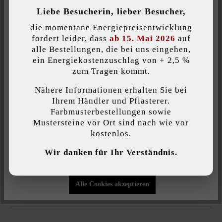
Liebe Besucherin, lieber Besucher,
Inaktiv
Komfort (Google Maps)
die momentane Energiepreisentwicklung
Produktbeschreibung
fordert leider, dass
ab 15. Mai 2026
auf
alle Bestellungen, die bei uns eingehen,
Der Spezialreiniger C ist ein biologischer Steinreiniger. Mit dem
ein Energiekostenzuschlag von + 2,5 %
Individuelle Cookies akzeptieren
Spezialreiniger C lassen sich Mörtelreste und Ausblühungen von
zum Tragen kommt.
Zement sowie Kalk entfernen.
Nähere Informationen erhalten Sie bei
Diese Website verwendet Cookies, um Ihnen die bestmögliche
Ihrem Händler und Pflasterer.
Funktionalität bieten zu können...
Mehr Informationen
.
Farbmusterbestellungen sowie
Mustersteine vor Ort sind nach wie vor
kostenlos.
Produktart:
Individuelle Einstellungen
Pflege- & Reinigungsmittel
Wir danken für Ihr Verständnis.
Nur funktionale Cookies akzeptieren
Alle Cookies akzeptieren
Produkthinweise
Bitte beachten Sie Anwendungshinweise am Produktetikett