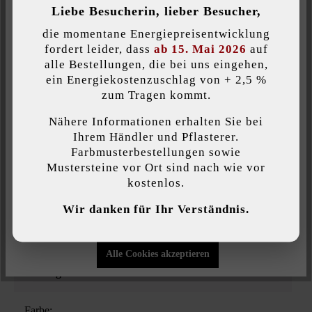
Produktbeschreibung
Liebe Besucherin, lieber Besucher,
Inaktiv
Komfort (Google Maps)
die momentane Energiepreisentwicklung
Langeweile war gestern - die Spot Trittplatte macht bereits
fordert leider, dass
ab 15. Mai 2026
auf
alle Bestellungen, die bei uns eingehen,
beim Verlegen Spaß, weil unzählige Verlegekombinationen der
ein Energiekostenzuschlag von + 2,5 %
40 cm, 60 cm und 80 cm großen runden Platten möglich sind.
Individuelle Cookies akzeptieren
zum Tragen kommt.
Da erhält die Kreativität alle Freiheit beim Anlegen von Wegen
und Pfaden - und der Garten einen modernen wie geometrisch
Nähere Informationen erhalten Sie bei
Diese Website verwendet Cookies, um Ihnen die bestmögliche
ansprechenden Blickfang. Die Oberfläche und Farben der Spot
Ihrem Händler und Pflasterer.
Funktionalität bieten zu können...
Mehr Informationen
.
Trittplatten sind gleich den LIV29/LIV und Dots29/Dots
Farbmusterbestellungen sowie
Platten. So können Sie Ihre Terrasse und Poolanlage im
Mustersteine vor Ort sind nach wie vor
gleichen Farbton wie die Spot Trittplatten anlegen.
kostenlos.
Individuelle Einstellungen
Wir danken für Ihr Verständnis.
Nur funktionale Cookies akzeptieren
Belastbarkeit:
Alle Cookies akzeptieren
nur begehbar
Farbe: