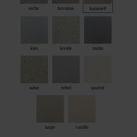
asche
havanna
karamell
kies
kreide
mohn
natur
nebel
quarzit
taupe
vanille