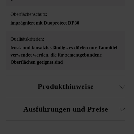
Oberflächenschutz:
imprägniert mit Duoprotect DP30
Qualitätskriterien:
frost- und tausalzbeständig - es dürfen nur Taumittel
verwendet werden, die für zementgebundene
Oberflächen geeignet sind
Produkthinweise
aus Hochleistungsbeton
Ausführungen und Preise
Hochleistungsbeton ist ein lebendiges Naturprodukt.
Kleine Luftporen sind unvermeidlich und zählen wie
Farbschattierungen, Wolkenbildungen etc. zu der
natürlichen und individuellen Beschaffenheit des