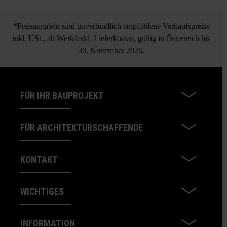
Spot Trittplatten
Produkts. Sie stellen daher keinen Reklamationsgrund dar.
*Preisangaben sind unverbindlich empfohlene Verkaufspreise
alle Formate separat lieferbar
inkl. USt., ab Werk/exkl. Lieferkosten, gültig in Österreich bis
Bei Verwendung verschiedener Formate kann es
30. November 2026.
produktionstechnisch zu Farbunterschieden kommen.
FÜR IHR BAUPROJEKT
FÜR ARCHITEKTURSCHAFFENDE
KONTAKT
WICHTIGES
INFORMATION