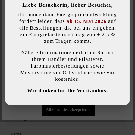
Produktbeschreibung
Liebe Besucherin, lieber Besucher,
Inaktiv
Komfort (Google Maps)
die momentane Energiepreisentwicklung
Langeweile war gestern - die Spot Trittplatte macht bereits
fordert leider, dass
ab 15. Mai 2026
auf
alle Bestellungen, die bei uns eingehen,
beim Verlegen Spaß, weil unzählige Verlegekombinationen der
ein Energiekostenzuschlag von + 2,5 %
40 cm, 60 cm und 80 cm großen runden Platten möglich sind.
Individuelle Cookies akzeptieren
zum Tragen kommt.
Da erhält die Kreativität alle Freiheit beim Anlegen von Wegen
und Pfaden - und der Garten einen modernen wie geometrisch
Nähere Informationen erhalten Sie bei
Diese Website verwendet Cookies, um Ihnen die bestmögliche
ansprechenden Blickfang. Die Oberfläche und Farben der Spot
Ihrem Händler und Pflasterer.
Funktionalität bieten zu können...
Mehr Informationen
.
Trittplatten sind gleich den LIV29/LIV und Dots29/Dots
Farbmusterbestellungen sowie
Platten. So können Sie Ihre Terrasse und Poolanlage im
Mustersteine vor Ort sind nach wie vor
gleichen Farbton wie die Spot Trittplatten anlegen.
kostenlos.
Individuelle Einstellungen
Wir danken für Ihr Verständnis.
Nur funktionale Cookies akzeptieren
Belastbarkeit:
Alle Cookies akzeptieren
nur begehbar
Farbe: