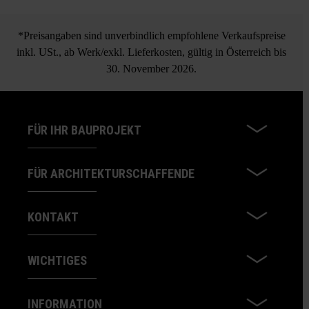
Spot Trittplatten
Produkts. Sie stellen daher keinen Reklamationsgrund dar.
*Preisangaben sind unverbindlich empfohlene Verkaufspreise
alle Formate separat lieferbar
inkl. USt., ab Werk/exkl. Lieferkosten, gültig in Österreich bis
Bei Verwendung verschiedener Formate kann es
30. November 2026.
produktionstechnisch zu Farbunterschieden kommen.
FÜR IHR BAUPROJEKT
FÜR ARCHITEKTURSCHAFFENDE
KONTAKT
WICHTIGES
INFORMATION