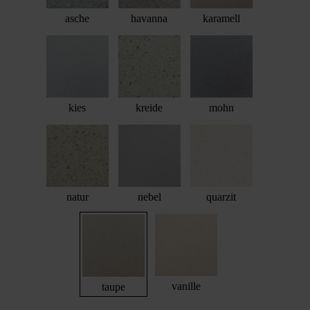
asche
havanna
karamell
kies
kreide
mohn
natur
nebel
quarzit
vanille
taupe