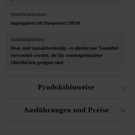
Oberflächenschutz:
imprägniert mit Duoprotect DP30
Qualitätskriterien:
frost- und tausalzbeständig - es dürfen nur Taumittel
verwendet werden, die für zementgebundene
Oberflächen geeignet sind
Produkthinweise
aus Hochleistungsbeton
Ausführungen und Preise
Hochleistungsbeton ist ein lebendiges Naturprodukt.
Kleine Luftporen sind unvermeidlich und zählen wie
Farbschattierungen, Wolkenbildungen etc. zu der
natürlichen und individuellen Beschaffenheit des