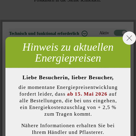
Farbe:
Aktiv
Technisch und funktional erforderlich
grau
Hinweis zu aktuellen
Inaktiv
Marketing
Energiepreisen
Oberflächenstruktur:
Inaktiv
Analyse
eben
Inaktiv
Komfort (Seitenfunktionalität)
Liebe Besucherin, lieber Besucher,
Inaktiv
Komfort (Google Maps)
Produktart:
die momentane Energiepreisentwicklung
Zaun- & Mauersteine
fordert leider, dass
ab 15. Mai 2026
auf
alle Bestellungen, die bei uns eingehen,
ein Energiekostenzuschlag von + 2,5 %
Verwendungszweck:
Individuelle Cookies akzeptieren
zum Tragen kommt.
Gartenmauern
, Zäune
Nähere Informationen erhalten Sie bei
Diese Website verwendet Cookies, um Ihnen die bestmögliche
Ihrem Händler und Pflasterer.
Kante:
Funktionalität bieten zu können...
Mehr Informationen
.