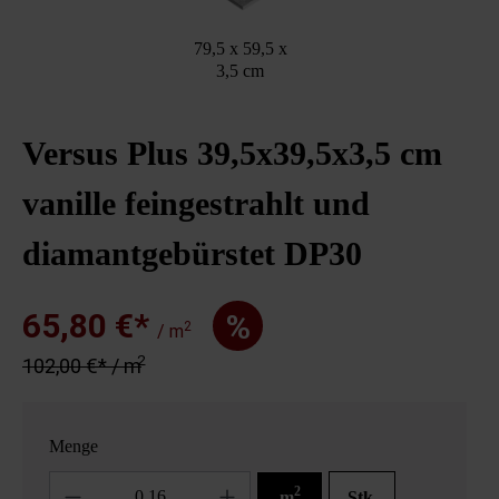
79,5 x 59,5 x
3,5 cm
Versus Plus 39,5x39,5x3,5 cm
vanille feingestrahlt und
diamantgebürstet DP30
65,80 €*
%
2
/ m
2
102,00 €* / m
Menge
Anzahl
2
m
Stk.