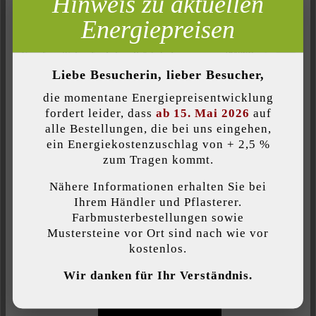
Hinweis zu aktuellen
Marketing
Energiepreisen
Belastbarkeit:
Inaktiv
Analyse
nur begehbar
Inaktiv
Komfort (Seitenfunktionalität)
Liebe Besucherin, lieber Besucher,
Farbe:
Inaktiv
Komfort (Google Maps)
die momentane Energiepreisentwicklung
vanille
fordert leider, dass
ab 15. Mai 2026
auf
alle Bestellungen, die bei uns eingehen,
Oberflächenstruktur:
ein Energiekostenzuschlag von + 2,5 %
Individuelle Cookies akzeptieren
zum Tragen kommt.
strukturiert
Nähere Informationen erhalten Sie bei
Diese Website verwendet Cookies, um Ihnen die bestmögliche
Produktart:
Ihrem Händler und Pflasterer.
Funktionalität bieten zu können...
Mehr Informationen
.
Farbmusterbestellungen sowie
Terrassenplatten
Mustersteine vor Ort sind nach wie vor
kostenlos.
Individuelle Einstellungen
Veredelung:
Wir danken für Ihr Verständnis.
feingestrahlt und diamantgebürstet
Nur funktionale Cookies akzeptieren
Verwendungszweck: