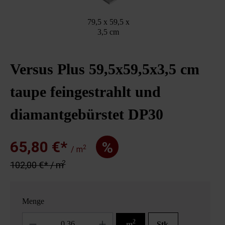
79,5 x 59,5 x
3,5 cm
Versus Plus 59,5x59,5x3,5 cm
taupe feingestrahlt und
diamantgebürstet DP30
65,80 €*
%
2
/ m
2
102,00 €* / m
Menge
Anzahl
2
m
Stk.