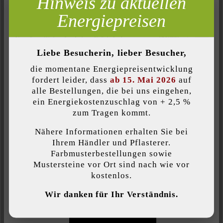
Hinweis zu aktuellen
Marketing
Energiepreisen
Belastbarkeit:
Inaktiv
Analyse
nur begehbar
Inaktiv
Komfort (Seitenfunktionalität)
Liebe Besucherin, lieber Besucher,
Farbe:
Inaktiv
Komfort (Google Maps)
die momentane Energiepreisentwicklung
kies
fordert leider, dass
ab 15. Mai 2026
auf
alle Bestellungen, die bei uns eingehen,
Oberflächenstruktur:
ein Energiekostenzuschlag von + 2,5 %
Individuelle Cookies akzeptieren
zum Tragen kommt.
strukturiert
Nähere Informationen erhalten Sie bei
Diese Website verwendet Cookies, um Ihnen die bestmögliche
Produktart:
Ihrem Händler und Pflasterer.
Funktionalität bieten zu können...
Mehr Informationen
.
Farbmusterbestellungen sowie
Terrassenplatten
Mustersteine vor Ort sind nach wie vor
kostenlos.
Individuelle Einstellungen
Veredelung:
Wir danken für Ihr Verständnis.
feingestrahlt und diamantgebürstet
Nur funktionale Cookies akzeptieren
Verwendungszweck: