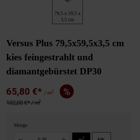
79,5 x 59,5 x
3,5 cm
Versus Plus 79,5x59,5x3,5 cm
kies feingestrahlt und
diamantgebürstet DP30
65,80 €*
%
2
/ m
2
102,00 €* / m
Menge
Anzahl
2
m
Stk.