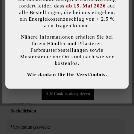
fordert leider, dass
ab 15. Mai 2026
auf
alle Bestellungen, die bei uns eingehen,
ein Energiekostenzuschlag von + 2,5 %
Individuelle Cookies akzeptieren
zum Tragen kommt.
Belastbarkeit:
nur begehbar
Nähere Informationen erhalten Sie bei
Diese Website verwendet Cookies, um Ihnen die bestmögliche
Ihrem Händler und Pflasterer.
Funktionalität bieten zu können...
Mehr Informationen
.
Farbmusterbestellungen sowie
Farbe:
Mustersteine vor Ort sind nach wie vor
taupe-schattiert
kostenlos.
Individuelle Einstellungen
Wir danken für Ihr Verständnis.
Oberflächenstruktur:
Nur funktionale Cookies akzeptieren
strukturiert
Alle Cookies akzeptieren
Produktart:
Sockelleisten
Verwendungszweck: