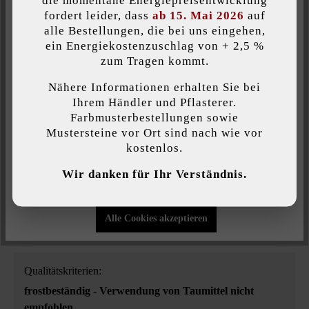
die momentane Energiepreisentwicklung
strukturiert
fordert leider, dass
ab 15. Mai 2026
auf
alle Bestellungen, die bei uns eingehen,
Produktart:
ein Energiekostenzuschlag von + 2,5 %
Individuelle Cookies akzeptieren
zum Tragen kommt.
Zaun- & Mauersteine
Nähere Informationen erhalten Sie bei
Diese Website verwendet Cookies, um Ihnen die bestmögliche
Veredelung:
Ihrem Händler und Pflasterer.
Funktionalität bieten zu können...
Mehr Informationen
.
Farbmusterbestellungen sowie
gespalten
Mustersteine vor Ort sind nach wie vor
kostenlos.
Individuelle Einstellungen
Verwendungszweck:
Wir danken für Ihr Verständnis.
Gartenmauern
, Hochbeete
, Säulen & Pfeiler
, Zäune
Nur funktionale Cookies akzeptieren
Kante:
Alle Cookies akzeptieren
Fase
Qualitätskriterien:
frostbeständig - Verwendung von Taumittel nicht
empfohlen