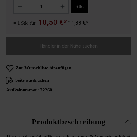
Anzahl
Stk.
10,50 €*
11,88 €*
= 1 Stk. für
Händler in der Nähe suchen
Zur Wunschliste hinzufügen
Seite ausdrucken
Artikelnummer:
22260
Produktbeschreibung
Die gespaltene Oberfläche des Faro Zaun- & Mauersteins bringt