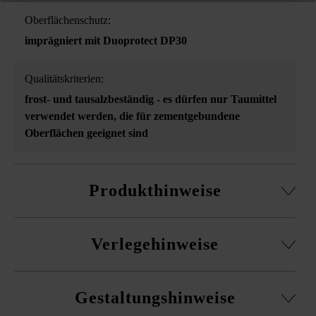
Oberflächenschutz:
imprägniert mit Duoprotect DP30
Qualitätskriterien:
frost- und tausalzbeständig - es dürfen nur Taumittel
verwendet werden, die für zementgebundene
Oberflächen geeignet sind
Produkthinweise
alle Formate separat lieferbar
Verlegehinweise
aus Hochleistungsbeton
Hochleistungsbeton ist ein lebendiges Naturprodukt.
Es ist unbedingt erforderlich, Platten aus mehreren
Kleine Luftporen sind unvermeidlich und zählen wie
Gestaltungshinweise
Paletten und Reihen gemischt zu verlegen, um ein
Farbschattierungen, Wolkenbildungen etc. zu der
natürliches, gleichmäßiges Farbenspiel zu erhalten und