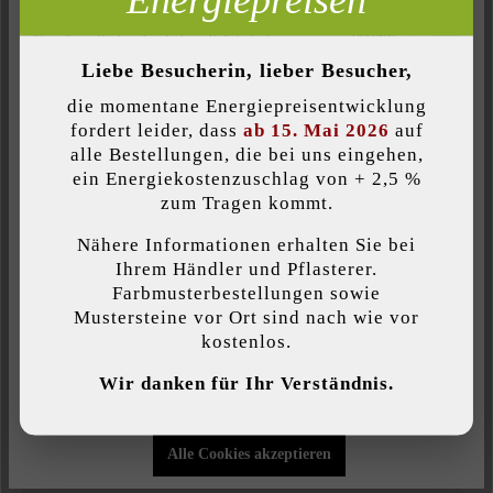
Inaktiv
Oberflächenstruktur:
Komfort (Seitenfunktionalität)
Liebe Besucherin, lieber Besucher,
eben
Inaktiv
Komfort (Google Maps)
die momentane Energiepreisentwicklung
fordert leider, dass
ab 15. Mai 2026
auf
Produktart:
alle Bestellungen, die bei uns eingehen,
Terrassenplatten
ein Energiekostenzuschlag von + 2,5 %
Individuelle Cookies akzeptieren
zum Tragen kommt.
Veredelung:
Nähere Informationen erhalten Sie bei
feingestrahlt und diamantgebürstet
Diese Website verwendet Cookies, um Ihnen die bestmögliche
Ihrem Händler und Pflasterer.
Funktionalität bieten zu können...
Mehr Informationen
.
Farbmusterbestellungen sowie
Verwendungszweck:
Mustersteine vor Ort sind nach wie vor
kostenlos.
Eingangsbereiche
, Gehwege
, Poolumrandungen
,
Individuelle Einstellungen
Terrassen & Balkone
, Treppen & Stufen
, Trittplatten
Wir danken für Ihr Verständnis.
Nur funktionale Cookies akzeptieren
Kante:
Alle Cookies akzeptieren
Fase