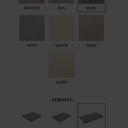
karamell
kies
mohn
nebel
quarzit
taupe
vanille
FORMAT: