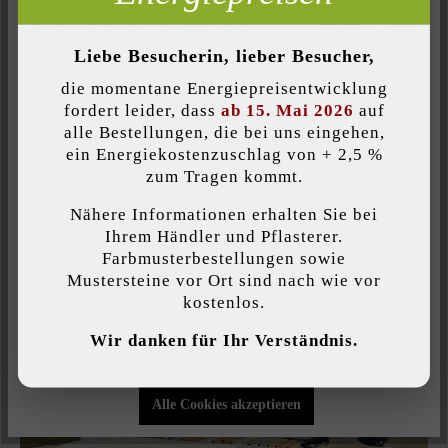
2003 bis 2004
Inaktiv
Komfort (Seitenfunktionalität)
erfolgt eine komplette Erneuerung der Produktionslinien
Liebe Besucherin, lieber Besucher,
Inaktiv
Komfort (Google Maps)
und Vergrößerung des Betriebsgeländes auf insgesamt ca.
die momentane Energiepreisentwicklung
2
25.000 m
am Standort Weppersdorf.
fordert leider, dass
ab 15. Mai 2026
auf
2004
alle Bestellungen, die bei uns eingehen,
ein Energiekostenzuschlag von + 2,5 %
Individuelle Cookies akzeptieren
zum Tragen kommt.
wird eine zusätzliche Produktionshalle am Standort
Weppersdorf gebaut.
Nähere Informationen erhalten Sie bei
Diese Website verwendet Cookies, um Ihnen die bestmögliche
Ihrem Händler und Pflasterer.
Funktionalität bieten zu können...
Mehr Informationen
.
Farbmusterbestellungen sowie
Das Betonwerk floriert
Mustersteine vor Ort sind nach wie vor
kostenlos.
Individuelle Einstellungen
Wir danken für Ihr Verständnis.
Nur funktionale Cookies akzeptieren
Alle Cookies akzeptieren