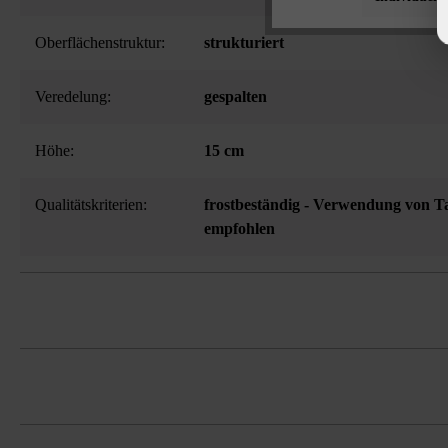
Oberflächenstruktur:
strukturiert
Veredelung:
gespalten
Höhe:
15 cm
Qualitätskriterien:
frostbeständig - Verwendung von Ta
empfohlen
3-seitig gespalten, dadurch bruchraue 
Bestellhinweis: Bei der Verlegung im
entweder die Laufmeter je Steinhöhe o
Es ist unbedingt erforderlich, Steine 