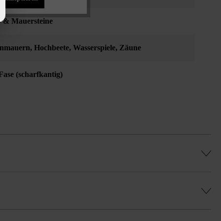
 & Mauersteine
enmauern
, Hochbeete
, Wasserspiele
, Zäune
Fase (scharfkantig)
legung im Reihenverband geben Sie bitte
es, gleichmäßiges Farbenspiel zu erhalten