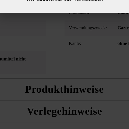
Produktart:
Zaun-
Verwendungszweck:
Gart
Kante:
ohne 
umittel nicht
Produkthinweise
Seitenflächen
Verlegehinweise
 wilden Verband benötigen wir die Mengenangabe in m2. Bei einer Ver
der die m2 je Steinhöhe bekannt.
aus mehreren Paletten und Lagen gemischt zu verlegen, um ein natürlich