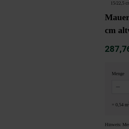
15/22,5 c
Mauer
cm alt
287,7
Menge
Anzahl
= 0,54 m
Hinweis: Men