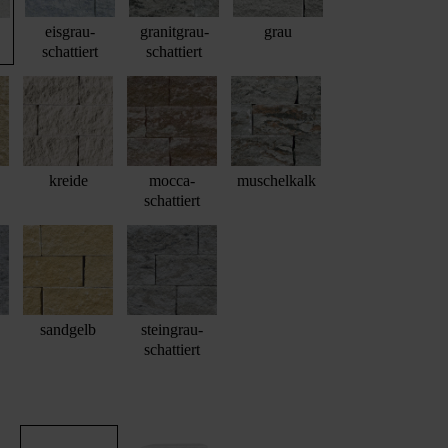
eisgrau-
granitgrau-
grau
schattiert
schattiert
kreide
mocca-
muschelkalk
schattiert
sandgelb
steingrau-
schattiert