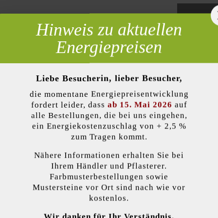
Hinweis zu aktuellen
 erforderlich
Energiepreisen
Zur Wun
Liebe Besucherin, lieber Besucher,
die momentane Energiepreisentwicklung
lität)
Produktbeschreibung
fordert leider, dass
ab 15. Mai 2026
auf
alle Bestellungen, die bei uns eingehen,
ein Energiekostenzuschlag von + 2,5 %
esteht – wie auch der Gutshof MB24 bossiert – aus fünf Formaten, die
zum Tragen kommt.
versetzt werden können. Im Gegensatz zum bossierten Stein weist der g
enanlagen helfen Mauern, die Fläche zu strukturieren und ihr Spannung
Nähere Informationen erhalten Sie bei
kzeptieren
kann auf den Mauerstein Gutshof MB16 gespalten mit 16 cm Mauerbreit
Ihrem Händler und Pflasterer.
Farbmusterbestellungen sowie
Mustersteine vor Ort sind nach wie vor
endet Cookies, um Ihnen die bestmögliche Funktionalität bieten zu können...
M
kostenlos.
Farbe:
altwei
Wir danken für Ihr Verständnis.
 Einstellungen
Nur funktionale Cookies akzeptieren
Alle Cookie