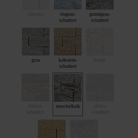
altweiss
eisgrau-
granitgrau-
schattiert
schattiert
grau
kalkstein-
kreide
schattiert
mocca-
platin-
muschelkalk
schattiert
schattiert