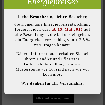
Energiepreisen
Inaktiv
Analyse
Der Mauerstein Gutshof MB24 gespalten besteht – wie auch der
Inaktiv
Komfort (Seitenfunktionalität)
Gutshof MB24 bossiert – aus fünf Formaten, die gemischt
Liebe Besucherin, lieber Besucher,
Inaktiv
Komfort (Google Maps)
geliefert werden und im wilden Verband oder unregelmäßig in
die momentane Energiepreisentwicklung
Bahnen versetzt werden können. Im Gegensatz zum bossierten
fordert leider, dass
ab 15. Mai 2026
auf
Stein weist der gespaltene Stein eine feine bruchrauhe
alle Bestellungen, die bei uns eingehen,
Oberfläche auf. Besonders in großen Gartenanlagen helfen
ein Energiekostenzuschlag von + 2,5 %
Individuelle Cookies akzeptieren
Mauern, die Fläche zu strukturieren und ihr Spannung zu
zum Tragen kommt.
verleihen; für kleine Mauern wie z.B. Hochbeete, Brunnen etc.
Nähere Informationen erhalten Sie bei
kann auf den Mauerstein Gutshof MB16 gespalten mit 16 cm
Diese Website verwendet Cookies, um Ihnen die bestmögliche
Ihrem Händler und Pflasterer.
Mauerbreite zurückgegriffen werden.
Funktionalität bieten zu können...
Mehr Informationen
.
Farbmusterbestellungen sowie
Mustersteine vor Ort sind nach wie vor
kostenlos.
Individuelle Einstellungen
Wir danken für Ihr Verständnis.
Produktgröße:
Nur funktionale Cookies akzeptieren
Kombiformat
Alle Cookies akzeptieren
Farbe: