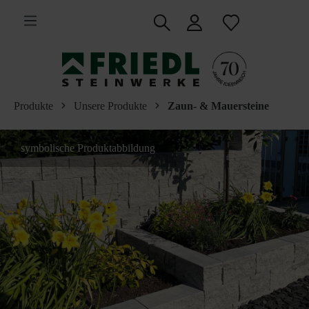
inhalt springen
Produkte
Unsere Produkte
Zaun- & Mauersteine
symbolische Produktabbildung