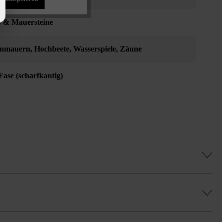
 & Mauersteine
enmauern
, Hochbeete
, Wasserspiele
, Zäune
Fase (scharfkantig)
legung im Reihenverband geben Sie bitte
es, gleichmäßiges Farbenspiel zu erhalten