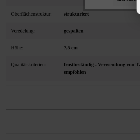
Oberflächenstruktur:
strukturiert
Veredelung:
gespalten
Höhe:
7,5 cm
Qualitätskriterien:
frostbeständig - Verwendung von Ta
empfohlen
3-seitig gespalten, dadurch bruchraue 
Bestellhinweis: Bei der Verlegung im
entweder die Laufmeter je Steinhöhe o
Es ist unbedingt erforderlich, Steine 