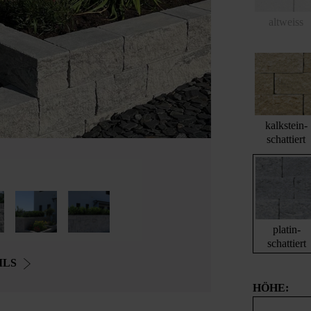
altweiss
kalkstein-
schattiert
platin-
schattiert
ILS
HÖHE: