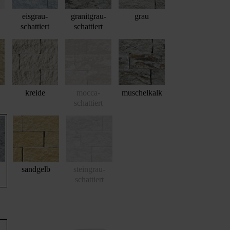
eisgrau-
granitgrau-
grau
schattiert
schattiert
kreide
mocca-
muschelkalk
schattiert
sandgelb
steingrau-
schattiert