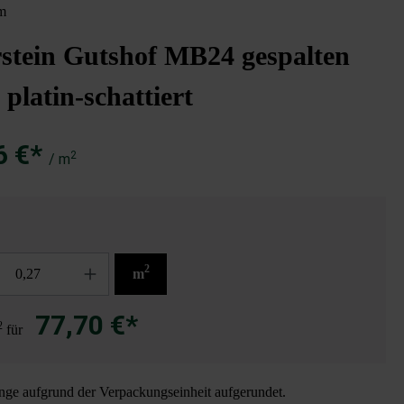
m
stein Gutshof MB24 gespalten
 platin-schattiert
6 €*
2
/ m
2
m
77,70 €*
2
für
ge aufgrund der Verpackungseinheit aufgerundet.