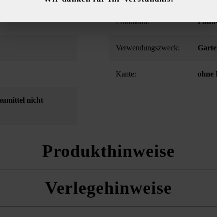
Produktart:
Zaun-
Verwendungszweck:
Gart
Kante:
ohne 
umittel nicht
Produkthinweise
Seitenflächen
Verlegehinweise
 wilden Verband benötigen wir die Mengenangabe in m2. Bei einer Ver
der die m2 je Steinhöhe bekannt.
aus mehreren Paletten und Lagen gemischt zu verlegen, um ein natürlich