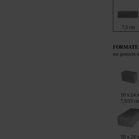
7,5 cm
FORMATE
nur gemischt e
10 x 24 
7,5/15 c
50 x 24 