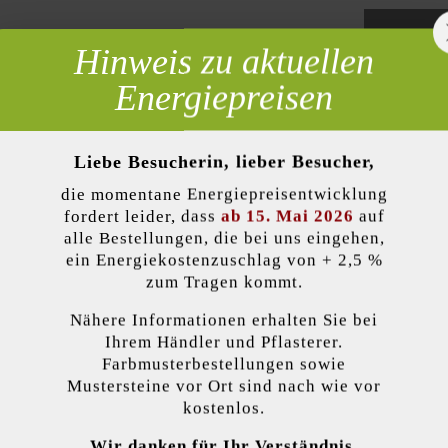
Hinweis zu aktuellen
 erforderlich
Energiepreisen
Zur Wun
Liebe Besucherin, lieber Besucher,
die momentane Energiepreisentwicklung
lität)
Produktbeschreibung
fordert leider, dass
ab 15. Mai 2026
auf
alle Bestellungen, die bei uns eingehen,
ein Energiekostenzuschlag von + 2,5 %
esteht – wie auch der Gutshof MB24 bossiert – aus fünf Formaten, die
zum Tragen kommt.
versetzt werden können. Im Gegensatz zum bossierten Stein weist der g
enanlagen helfen Mauern, die Fläche zu strukturieren und ihr Spannung
Nähere Informationen erhalten Sie bei
kzeptieren
kann auf den Mauerstein Gutshof MB16 gespalten mit 16 cm Mauerbreit
Ihrem Händler und Pflasterer.
Farbmusterbestellungen sowie
Mustersteine vor Ort sind nach wie vor
endet Cookies, um Ihnen die bestmögliche Funktionalität bieten zu können...
M
kostenlos.
Farbe:
platin
Wir danken für Ihr Verständnis.
 Einstellungen
Nur funktionale Cookies akzeptieren
Alle Cookie