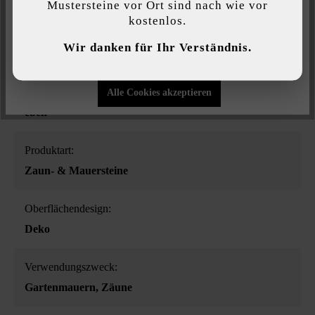
Mustersteine vor Ort sind nach wie vor
kostenlos.
Individuelle Einstellungen
Farbe:
Wir danken für Ihr Verständnis.
steingrau-schattiert
Nur funktionale Cookies akzeptieren
Oberflächenstruktur:
Alle Cookies akzeptieren
eben
Produktart:
Zaun- & Mauersteine
Oberflächendesign:
Deko
Verwendungszweck:
Gartenmauern
, Zäune