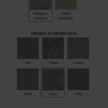
taupe-
steingrau-
nuanciert
schattiert
OBERFLÄCHENDESIGN:
Pur
Natur
Linear
Style
Grip
Deko