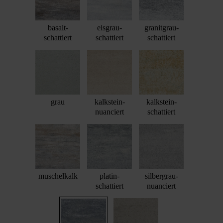
basalt-
eisgrau-
granitgrau-
schattiert
schattiert
schattiert
grau
kalkstein-
kalkstein-
nuanciert
schattiert
muschelkalk
platin-
silbergrau-
schattiert
nuanciert