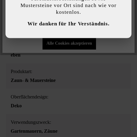
Mustersteine vor Ort sind nach wie vor
kostenlos.
Individuelle Einstellungen
Farbe:
Wir danken für Ihr Verständnis.
Nur funktionale Cookies akzeptieren
silbergrau-nuanciert
Alle Cookies akzeptieren
Oberflächenstruktur:
eben
Produktart:
Zaun- & Mauersteine
Oberflächendesign:
Deko
Verwendungszweck:
Gartenmauern
, Zäune