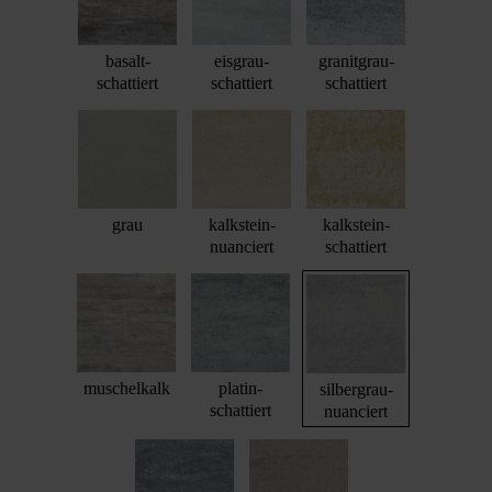
basalt-
eisgrau-
granitgrau-
schattiert
schattiert
schattiert
grau
kalkstein-
kalkstein-
nuanciert
schattiert
muschelkalk
platin-
silbergrau-
schattiert
nuanciert