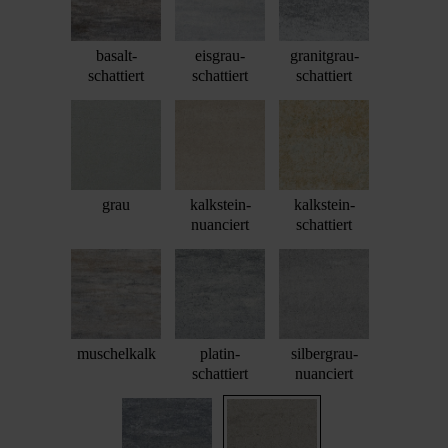
basalt-
eisgrau-
granitgrau-
schattiert
schattiert
schattiert
grau
kalkstein-
kalkstein-
nuanciert
schattiert
muschelkalk
platin-
silbergrau-
schattiert
nuanciert