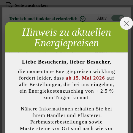
Seite ausdrucken
Artikelnummer:
230974
Aktiv
Technisch und funktional erforderlich
Hinweis zu aktuellen
Inaktiv
Marketing
Energiepreisen
Inaktiv
Analyse
Produktbeschreibung
Inaktiv
Komfort (Seitenfunktionalität)
Der Modulus Pur Zaun- & Mauerstein überzeugt durch seine
Liebe Besucherin, lieber Besucher,
Inaktiv
Komfort (Google Maps)
moderne Steinlänge und die wunderschön zur Geltung
die momentane Energiepreisentwicklung
kommenden Schattierungen und Nuancierungen. Möglich macht
fordert leider, dass
ab 15. Mai 2026
auf
dies das einzigartige, patentierte Steinsystem. Darüber hinaus
alle Bestellungen, die bei uns eingehen,
können durch die spezielle Bauweise des Modulus Pur Zaun- &
ein Energiekostenzuschlag von + 2,5 %
Individuelle Cookies akzeptieren
Mauersteins unterschiedliche Farben für die Außen- und die
zum Tragen kommt.
Innenseite von Mauern gewählt werden.
Nähere Informationen erhalten Sie bei
Diese Website verwendet Cookies, um Ihnen die bestmögliche
Ihrem Händler und Pflasterer.
Funktionalität bieten zu können...
Mehr Informationen
.
Farbmusterbestellungen sowie
Mustersteine vor Ort sind nach wie vor