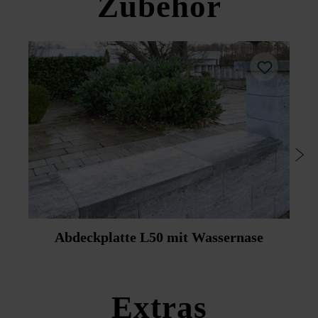
Zubehör
Um bestmögliche Farbgleichheit zu erreichen, werden
Passsteine geschnitten.
Aufgrund der einzigartigen Bauweise können Außen- und
Innenseiten von Zäunen und Mauern farblich
unterschiedlich gestaltet werden.
Für den platin-schattierten Zaunstein steht die Abdeckplatte
in Platin dunkel zur Verfügung und für den silbergrau-
nuancierten Zaunstein die Abdeckplatte in Platin mittel
(Abdeckplatte nicht in Platin-schattiert und Silbergrau-
nuanciert erhältlich).
Um die Reinigung zu erleichtern, empfehlen Friedl
Steinwerke die nachträgliche Imprägnierung mittels
Duoprotect DP30 (Mitlieferung gegen Aufpreis möglich).
Abdeckplatte L50 mit Wassernase
Bitte beachten Sie die Verlegehinweise und die
Produktdatenblätter unter Bautipps/Service.
Extras