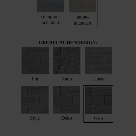
steingrau-
taupe-
schattiert
nuanciert
OBERFLÄCHENDESIGN:
Pur
Natur
Linear
Style
Deko
Grip