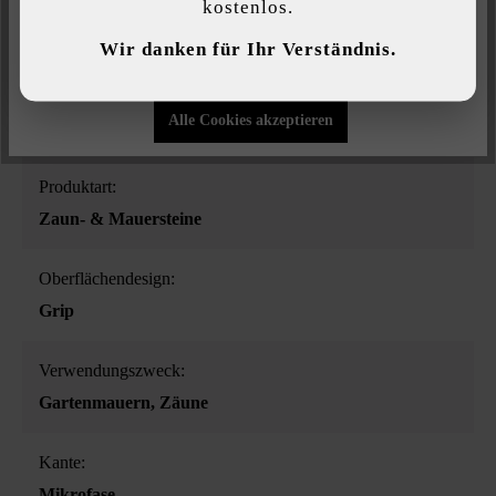
Farbe:
kostenlos.
Individuelle Einstellungen
taupe-nuanciert
Wir danken für Ihr Verständnis.
Nur funktionale Cookies akzeptieren
Oberflächenstruktur:
Alle Cookies akzeptieren
eben
Produktart:
Zaun- & Mauersteine
Oberflächendesign:
Grip
Verwendungszweck:
Gartenmauern
, Zäune
Kante:
Mikrofase