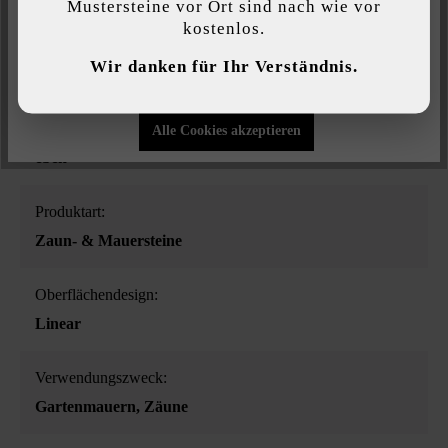
Mustersteine vor Ort sind nach wie vor
kostenlos.
Individuelle Einstellungen
Farbe:
Wir danken für Ihr Verständnis.
platin-schattiert
Nur funktionale Cookies akzeptieren
Oberflächenstruktur:
Alle Cookies akzeptieren
eben
Produktart:
Zaun- & Mauersteine
Oberflächendesign:
Linear
Verwendungszweck:
Gartenmauern
, Zäune