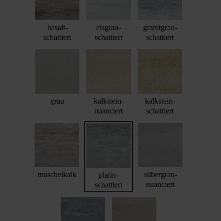
basalt-
eisgrau-
granitgrau-
schattiert
schattiert
schattiert
grau
kalkstein-
kalkstein-
nuanciert
schattiert
muschelkalk
silbergrau-
platin-
nuanciert
schattiert