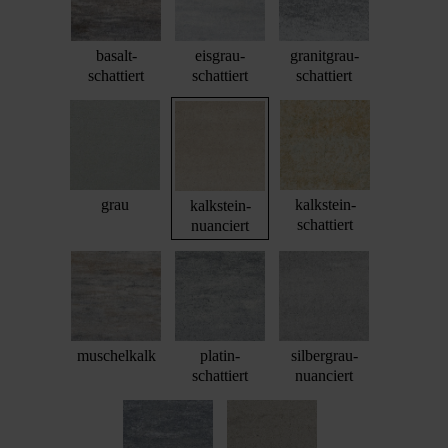
basalt-
eisgrau-
granitgrau-
schattiert
schattiert
schattiert
grau
kalkstein-
kalkstein-
schattiert
nuanciert
muschelkalk
platin-
silbergrau-
schattiert
nuanciert