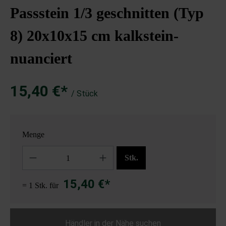
Passstein 1/3 geschnitten (Typ
8) 20x10x15 cm kalkstein-
nuanciert
15,40 €*
/ Stück
Menge
Anzahl
Stk.
15,40 €*
= 1 Stk. für
Händler in der Nähe suchen