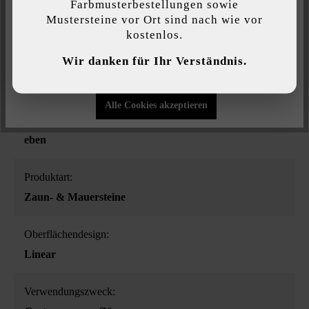
Farbmusterbestellungen sowie
Mustersteine vor Ort sind nach wie vor
kostenlos.
Individuelle Einstellungen
Wir danken für Ihr Verständnis.
Farbe:
Nur funktionale Cookies akzeptieren
kalkstein-nuanciert
Alle Cookies akzeptieren
Oberflächenstruktur:
eben
Produktart:
Zaun- & Mauersteine
Oberflächendesign:
Linear
Verwendungszweck: