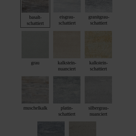
eisgrau-
granitgrau-
basalt-
schattiert
schattiert
schattiert
grau
kalkstein-
kalkstein-
nuanciert
schattiert
muschelkalk
platin-
silbergrau-
schattiert
nuanciert