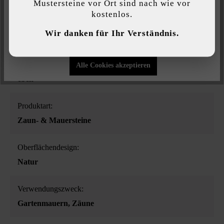
Mustersteine vor Ort sind nach wie vor
kostenlos.
Individuelle Einstellungen
Farbe:
Wir danken für Ihr Verständnis.
basalt-schattiert
Nur funktionale Cookies akzeptieren
Oberflächenstruktur:
Alle Cookies akzeptieren
eben
Produktart:
Zaun- & Mauersteine
Oberflächendesign:
Natur
Verwendungszweck:
Gartenmauern
, Zäune